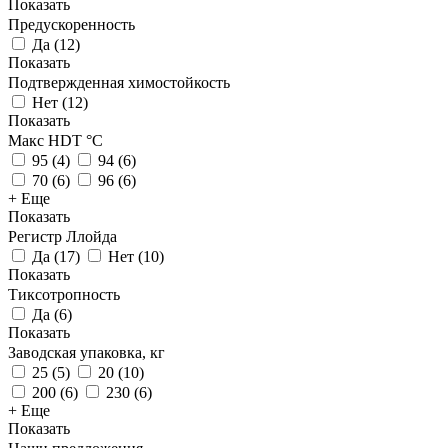
Показать
Предускоренность
Да
(
12
)
Показать
Подтвержденная химостойкость
Нет
(
12
)
Показать
Макс HDT °С
95
(
4
)
94
(
6
)
70
(
6
)
96
(
6
)
+ Еще
Показать
Регистр Ллойда
Да
(
17
)
Нет
(
10
)
Показать
Тиксотропность
Да
(
6
)
Показать
Заводская упаковка, кг
25
(
5
)
20
(
10
)
200
(
6
)
230
(
6
)
+ Еще
Показать