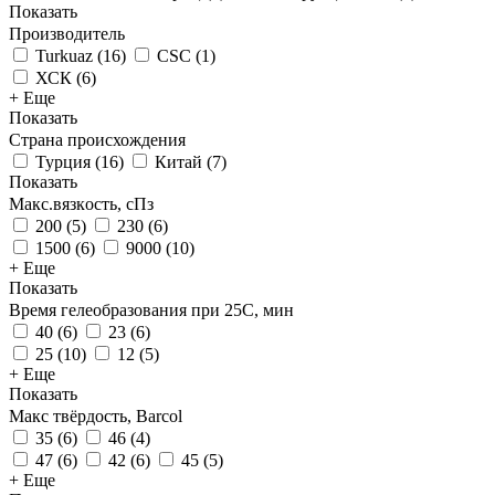
Показать
Производитель
Turkuaz
(
16
)
CSC
(
1
)
ХСК
(
6
)
+ Еще
Показать
Страна происхождения
Турция
(
16
)
Китай
(
7
)
Показать
Макс.вязкoсть, сПз
200
(
5
)
230
(
6
)
1500
(
6
)
9000
(
10
)
+ Еще
Показать
Время гелеобразования при 25С, мин
40
(
6
)
23
(
6
)
25
(
10
)
12
(
5
)
+ Еще
Показать
Макс твёрдость, Barcol
35
(
6
)
46
(
4
)
47
(
6
)
42
(
6
)
45
(
5
)
+ Еще