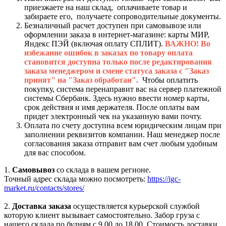
приезжаете на наш склад, оплачиваете товар и
забираете его, получаете сопроводительные документы.
Безналичный расчет доступен при самовывозе или
оформлении заказа в интернет-магазине: карты МИР,
Яндекс ПЭЙ (включая оплату СПЛИТ).
ВАЖНО! Во
избежание ошибок в заказах по товару оплата
становится доступна только после редактирования
заказа менеджером и смене статуса заказа с "Заказ
принят" на "Заказ обработан".
Чтобы оплатить
покупку, система перенаправит вас на сервер платежной
системы Сбербанк. Здесь нужно ввести номер карты,
срок действия и имя держателя. После оплаты вам
придет электронный чек на указанную вами почту.
Оплата по счету доступна всем юридическим лицам при
заполнении реквизитов компании. Наш менеджер после
согласования заказа отправит вам счет любым удобным
для вас способом.
1.
Самовывоз
со склада в вашем регионе.
Точный адрес склада можно посмотреть:
https://igc-
market.ru/contacts/stores/
2.
Доставка заказа
осуществляется курьерской службой
которую клиент вызывает самостоятельно. Забор груза с
нашего склада по будням с 9.00 до 18.00. Стоимость доставки