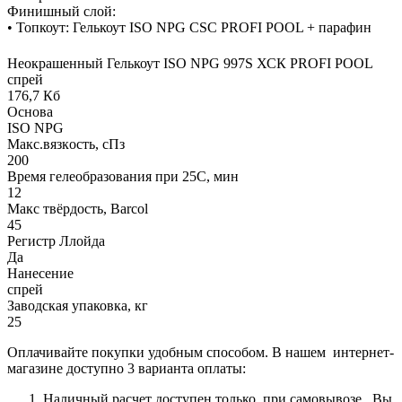
Финишный слой:
• Топкоут: Гелькоут ISO NPG CSC PROFI POOL + парафин
Неокрашенный Гелькоут ISO NPG 997S ХСК PROFI POOL
спрей
176,7 Кб
Основа
ISO NPG
Макс.вязкoсть, сПз
200
Время гелеобразования при 25С, мин
12
Макс твёрдость, Barcol
45
Регистр Ллойда
Да
Нанесение
спрей
Заводская упаковка, кг
25
Оплачивайте покупки удобным способом. В нашем интернет-
магазине доступно 3 варианта оплаты:
Наличный расчет доступен только при самовывозе. Вы