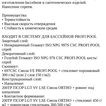
изготовления бассейнов и сантехнических изделий.
Нанесение спреем.
Преимущества:
• Термостойкость
• Высокая скорость отверждения
• Стойкость к химическим средам
ВХОДИТ В СИСТЕМУ ДЛЯ БАССЕЙНОВ PROFI POOL
Защитный слой:
• Неокрашенный Гелькоут ISO NPG 997S CSC PROFI POOL
спрей
Декоративный слой:
• Голубой Гелькоут ISO NPG 976 CSC PROFI POOL кисть/
спрей
Скинкоут:
• 697CSC Смола VE PROFI POOL + стекломат порошковый
300 г/м2 (или 2 слоя 150 г/м2)
Конструкционный слой:
• Напыление:
200TP TICOP LGT SV LSE Смола ORTHO + ровинг под
напыление
• Контактное формование:
200TP TICOP LGT SV LSE Смола ORTHO + стекломат 450 г/
м2 + ровинговая стеклоткань 300-500 г/м2