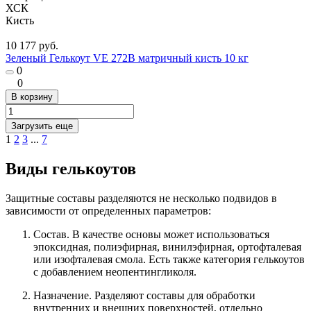
ХСК
Кисть
10 177 руб.
Зеленый Гелькоут VE 272B матричный кисть 10 кг
0
0
В корзину
Загрузить еще
1
2
3
...
7
Виды гелькоутов
Защитные составы разделяются не несколько подвидов в
зависимости от определенных параметров:
Состав. В качестве основы может использоваться
эпоксидная, полиэфирная, винилэфирная, ортофталевая
или изофталевая смола. Есть также категория гелькоутов
с добавлением неопентингликоля.
Назначение. Разделяют составы для обработки
внутренних и внешних поверхностей, отдельно