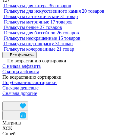
127
Гелькоуты для катера
36 товаров
Гелькоуты для искусственного камня
20 товаров
Гелькоуты сантехнические
31 товар
Гелькоуты матричные
17 товаров
Гелькоуты белые
27 товаров
Гелькоуты для бассейнов
26 товаров
Гелькоуты неокрашенные
15 товаров
Гелькоуты под покраску
31 товар
Гелькоуты колерованные
21 товар
Все фильтры
По возрастанию сортировки
С начала алфавита
С конца алфавита
По возрастанию сортировки
По убыванию сортировки
Сначала дешевые
Сначала дорогие
Матрица
ХСК
Спрей