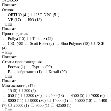
14 243.50
Показать
Основа
ORTHO
(
41
)
ISO NPG
(
51
)
VE
(
17
)
ISO
(
18
)
+ Еще
Показать
Производитель
Poliya
(
15
)
Turkuaz
(
45
)
CSC
(
38
)
Scott Bader
(
2
)
Sino Polymer
(
18
)
ХСК
(
4
)
+ Еще
Показать
Страна происхождения
Россия
(
1
)
Турция
(
99
)
Великобритания
(
1
)
Китай
(
20
)
+ Еще
Показать
Макс.вязкoсть, сПз
15
(
5
)
200
(
5
)
650
(
1
)
2200
(
30
)
2500
(
13
)
4500
(
5
)
7000
(
6
)
8000
(
11
)
9000
(
30
)
14000
(
1
)
15000
(
10
)
1400
(
7
)
25000
(
1
)
9500
(
1
)
42500
(
1
)
+ Еще