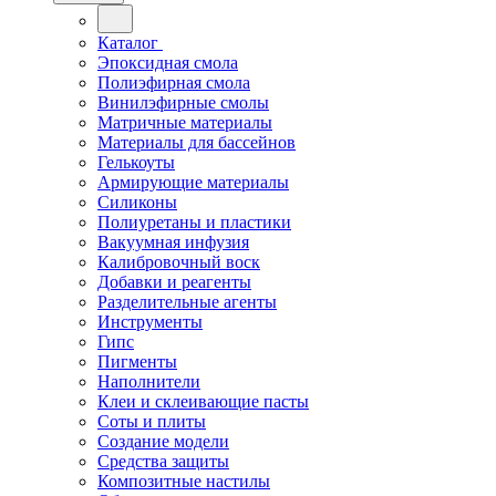
Каталог
Эпоксидная смола
Полиэфирная смола
Винилэфирные смолы
Матричные материалы
Материалы для бассейнов
Гелькоуты
Армирующие материалы
Силиконы
Полиуретаны и пластики
Вакуумная инфузия
Калибровочный воск
Добавки и реагенты
Разделительные агенты
Инструменты
Гипс
Пигменты
Наполнители
Клеи и склеивающие пасты
Соты и плиты
Создание модели
Средства защиты
Композитные настилы