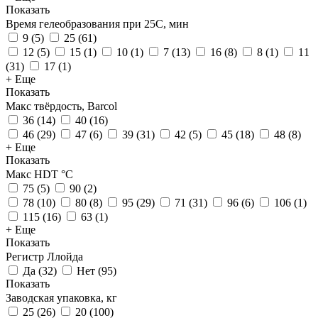
Показать
Время гелеобразования при 25С, мин
9
(
5
)
25
(
61
)
12
(
5
)
15
(
1
)
10
(
1
)
7
(
13
)
16
(
8
)
8
(
1
)
11
(
31
)
17
(
1
)
+ Еще
Показать
Макс твёрдость, Barcol
36
(
14
)
40
(
16
)
46
(
29
)
47
(
6
)
39
(
31
)
42
(
5
)
45
(
18
)
48
(
8
)
+ Еще
Показать
Макс HDT °С
75
(
5
)
90
(
2
)
78
(
10
)
80
(
8
)
95
(
29
)
71
(
31
)
96
(
6
)
106
(
1
)
115
(
16
)
63
(
1
)
+ Еще
Показать
Регистр Ллойда
Да
(
32
)
Нет
(
95
)
Показать
Заводская упаковка, кг
25
(
26
)
20
(
100
)