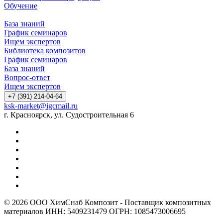
Обучение
База знаний
График семинаров
Ищем экспертов
Библиотека композитов
График семинаров
База знаний
Вопрос-ответ
Ищем экспертов
+7 (391) 214-04-64
ksk-market@igcmail.ru
г. Красноярск, ул. Судостроительная 6
© 2026 ООО ХимСнаб Композит - Поставщик композитных
материалов ИНН: 5409231479 ОГРН: 1085473006695