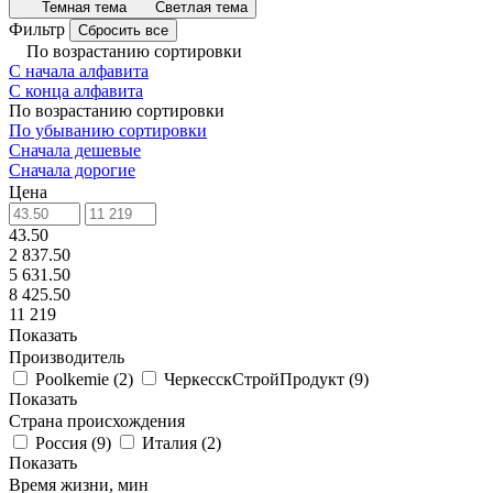
Темная тема
Светлая тема
Фильтр
Сбросить все
По возрастанию сортировки
С начала алфавита
С конца алфавита
По возрастанию сортировки
По убыванию сортировки
Сначала дешевые
Сначала дорогие
Цена
43.50
2 837.50
5 631.50
8 425.50
11 219
Показать
Производитель
Poolkemie
(
2
)
ЧеркесскСтройПродукт
(
9
)
Показать
Страна происхождения
Россия
(
9
)
Италия
(
2
)
Показать
Время жизни, мин