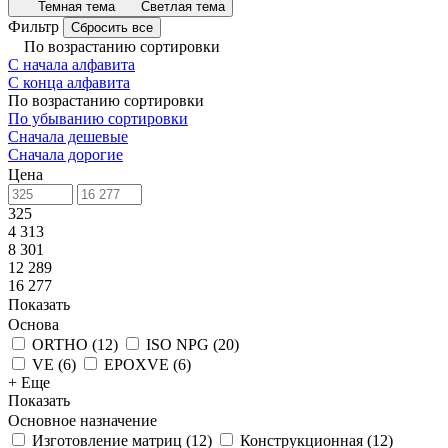
Темная тема
Светлая тема
Фильтр
Сбросить все
По возрастанию сортировки
С начала алфавита
С конца алфавита
По возрастанию сортировки
По убыванию сортировки
Сначала дешевые
Сначала дорогие
Цена
325
4 313
8 301
12 289
16 277
Показать
Основа
ORTHO
(
12
)
ISO NPG
(
20
)
VE
(
6
)
EPOXVE
(
6
)
+ Еще
Показать
Основное назначение
Изготовление матриц
(
12
)
Конструкционная
(
12
)