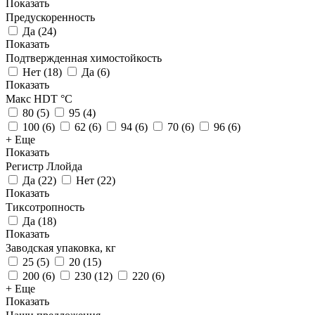
Показать
Предускоренность
Да
(
24
)
Показать
Подтвержденная химостойкость
Нет
(
18
)
Да
(
6
)
Показать
Макс HDT °С
80
(
5
)
95
(
4
)
100
(
6
)
62
(
6
)
94
(
6
)
70
(
6
)
96
(
6
)
+ Еще
Показать
Регистр Ллойда
Да
(
22
)
Нет
(
22
)
Показать
Тиксотропность
Да
(
18
)
Показать
Заводская упаковка, кг
25
(
5
)
20
(
15
)
200
(
6
)
230
(
12
)
220
(
6
)
+ Еще
Показать