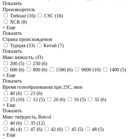
Показать
Производитель
Turkuaz
(
16
)
CSC
(
16
)
ХСК
(
8
)
+ Еще
Показать
Страна происхождения
Турция
(
33
)
Китай
(
7
)
Показать
Макс.вязкoсть, сПз
200
(
5
)
230
(
6
)
600
(
6
)
800
(
6
)
1500
(
6
)
9000
(
10
)
1400
(
5
)
+ Еще
Показать
Время гелеобразования при 25С, мин
40
(
6
)
23
(
6
)
25
(
10
)
12
(
5
)
20
(
6
)
16
(
5
)
32
(
6
)
+ Еще
Показать
Макс твёрдость, Barcol
40
(
6
)
35
(
12
)
46
(
4
)
47
(
6
)
42
(
6
)
45
(
5
)
48
(
5
)
+ Еще