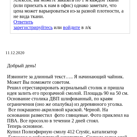
(или приехать к нам в офис) однако заметьте, что
цена может варьироваться из-за разной плотности, а
не вида ткани.
Ответить
зарегистрируйтесь
или
войдите
в л/к
11.12.2020
Добрый день!
Извините за длинный текст….. Я начинающий чайник.
Может Вы поможете советом.
Решил отреставрировать журнальный столик и пришла
идея залить его прозрачной смолой. Площадь 90 на 50 см.
Основание столика ДВП шлифованный, по краям
ограничения (оно же опалубка) из деревянного уголка.
Все покрашено акриловой краской. Черной. На
основании разместил фото глянцевые. Фото приклеил на
ПВА. Все просохло в течении 2 дней стоял.
Теперь основное.
Купил Полиэфирную смолу 412 Crystic, катализатор