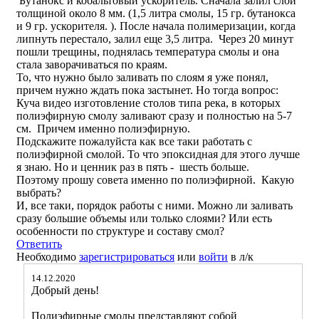
Бутанокс и кобальтовый ускоритель. Сначала залил слой
толщиной около 8 мм. (1,5 литра смолы, 15 гр. бутанокса
и 9 гр. ускорителя. ). После начала полимеризации, когда
липнуть перестало, залил еще 3,5 литра. Через 20 минут
пошли трещины, поднялась температура смолы и она
стала заворачиваться по краям.
То, что нужно было заливать по слоям я уже понял,
причем нужно ждать пока застынет. Но тогда вопрос:
Куча видео изготовление столов типа река, в которых
полиэфирную смолу заливают сразу и полностью на 5-7
см. Причем именно полиэфирную.
Подскажите пожалуйста как все таки работать с
полиэфирной смолой. То что эпоксидная для этого лучше
я знаю. Но и ценник раз в пять - шесть больше.
Поэтому прошу совета именно по полиэфирной. Какую
выбрать?
И, все таки, порядок работы с ними. Можно ли заливать
сразу большие объемы или только слоями? Или есть
особенности по структуре и составу смол?
Ответить
Необходимо
зарегистрироваться
или
войти
в л/к
14.12.2020
Добрый день!
Полиэфирные смолы представляют собой