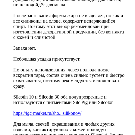
но не подойдёт для мыла.
После застывания формы жира не выделяет, но как и
все силиконы на олове, содержит испаряющийся
спирт. Поэтому этот выбор рекомендован при
изготовлении декоративной продукции, без контакта
с кожей и слизистой.
Запаха нет.
Небольшая усадка присутствует.
По опыту использования, через полгода после
вскрытия тары, состав очень сильно густеет и быстро
схватывается, поэтому рекомендуется использовать
сразу.
Silcotin 10 и Silcotin 30 оба полупрозрачные и
используются с пигментами Silc Pig или Silcolor.
https://igc-market.ru/sho...silikonov/
Для мыла, свечей, окрашивания и любых других
изделий, контактирующих с кожей подойдут
полупрозрачные пищевые силиконы Silcoplat. Запаха