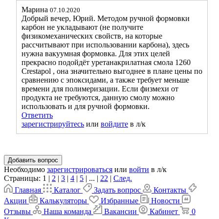
Марина
07.10.2020
Добрый вечер, Юрий. Методом ручной формовки
карбон не укладывают (не получите
физикомеханических свойств, на которые
рассчитывают при использовании карбона), здесь
нужна вакуумная формовка. Для этих целей
прекрасно подойдёт уретанакрилатная смола 1260
Crestapol , она значительно выгоднее в плане цены по
сравнению с эпоксидами, а также требует меньше
времени для полимеризации. Если физмехи от
продукта не требуются, данную смолу можно
использовать и для ручной формовки.
Ответить
зарегистрируйтесь
или
войдите
в л/к
Добавить вопрос
Необходимо
зарегистрироваться
или
войти
в л/к
Страницы:
1
|
2
|
3
|
4
|
5
|
...
|
22
|
След.
Главная
Каталог
Задать вопрос
Контакты
Акции
Калькуляторы
Избранные
Новости
Отзывы
Наша команда
Вакансии
Кабинет
0