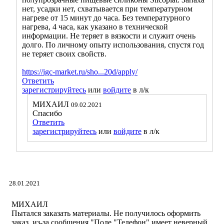
нет, усадки нет, схватывается при температурном
нагреве от 15 минут до часа. Без температурного
нагрева, 4 часа, как указано в технической
информации. Не теряет в вязкости и служит очень
долго. По личному опыту использования, спустя год
не теряет своих свойств.
https://igc-market.ru/sho...20d/apply/
Ответить
зарегистрируйтесь
или
войдите
в л/к
МИХАИЛ
09.02.2021
Спасибо
Ответить
зарегистрируйтесь
или
войдите
в л/к
28.01.2021
МИХАИЛ
Пытался заказать материалы. Не получилось оформить
заказ, из-за сообщения "Поле "Телефон" имеет неверный