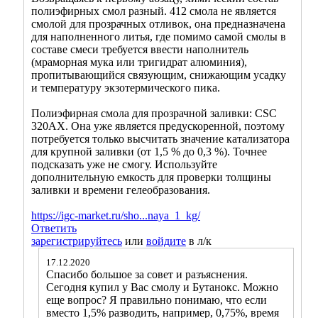
полиэфирных смол разный. 412 смола не является
смолой для прозрачных отливок, она предназначена
для наполненного литья, где помимо самой смолы в
составе смеси требуется ввести наполнитель
(мраморная мука или тригидрат алюминия),
пропитывающийся связующим, снижающим усадку
и температуру экзотермического пика.
Полиэфирная смола для прозрачной заливки: CSC
320AX. Она уже является предускоренной, поэтому
потребуется только высчитать значение катализатора
для крупной заливки (от 1,5 % до 0,3 %). Точнее
подсказать уже не смогу. Используйте
дополнительную емкость для проверки толщины
заливки и времени гелеобразования.
https://igc-market.ru/sho...naya_1_kg/
Ответить
зарегистрируйтесь
или
войдите
в л/к
17.12.2020
Спасибо большое за совет и разъяснения.
Сегодня купил у Вас смолу и Бутанокс. Можно
еще вопрос? Я правильно понимаю, что если
вместо 1,5% разводить, например, 0,75%, время