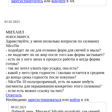
зарегистрируйтесь
или
войдите
в л/к
01.02.2021
МИХАИЛ
НОВОСИБИРСК
Здравствуйте, у меня несколько вопросов по силикону
SilcoTin
- подойдет ли он для отливки форм для свечей и мыла?
- не выделяет ли он жир после того как форма застывает?
- есть ли у него запах в процессе работы и когда форма
готова?
- так же хотел узнать про усадку, она есть?
- какой у него срок годности / сколько остается в среднем
до конца срока годности после покупки?
- SilcoTin 10 полупрозрачный, есть ли какие нибуть
пигменты для окрашивания конкретно этого силикона?
- если есть можно ссылку на них?
Ответить
Необходимо
зарегистрироваться
или
войти
в л/к
09.02.2021
Добрый день, Михаил! Silcotin подойдёт для свечей,