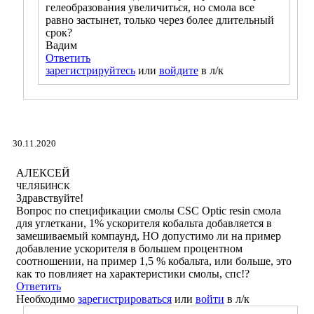
гелеобразования увеличиться, но смола все
равно застынет, только через более длительный
срок?
Вадим
Ответить
зарегистрируйтесь
или
войдите
в л/к
30.11.2020
АЛЕКСЕЙ
ЧЕЛЯБИНСК
Здравствуйте!
Вопрос по спецификации смолы CSC Optic resin cмола
для углеткани, 1% ускорителя кобальта добавляется в
замешиваемый компаунд, НО допустимо ли на пример
добавление ускорителя в большем процентном
соотношении, на пример 1,5 % кобальта, или больше, это
как то повлияет на характеристики смолы, спс!?
Ответить
Необходимо
зарегистрироваться
или
войти
в л/к