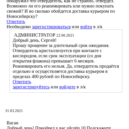
обнаружил что отвердитель, как не странно, отвердел.
Возможно ли его реанимировать или нужно покупать
свежий? И во сколько обойдется доставка курьером по
Новосибирску?
Ответить
Необходимо
зарегистрироваться
или
войти
в л/к
АДМИНИСТРАТОР
22.06.2021
Добрый день, Сергей!
Прошу прощение за длительный срок ожидания.
Отвердитель кристаллизуется при контакте с
кислородом, если срок эксплуатации (со дня
открытия флакона) превышает 6 месяцев.
Реанимировать его нельзя. Да, отвердитель продаётся
отдельно и осуществляется доставка курьером в
пределах 400 рублей по Новосибирску.
Ответить
зарегистрируйтесь
или
войдите
в л/к
31.03.2021
Ваган
Добрый день! Приобрел у вас silcotin 10 Подскажите