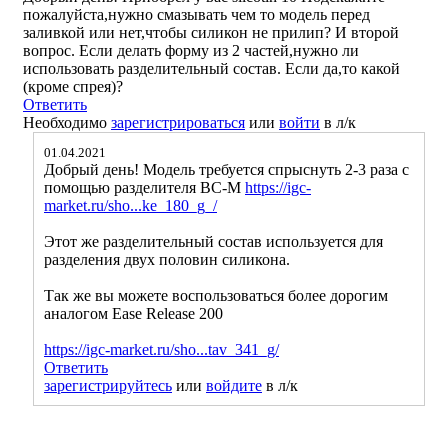
пожалуйста,нужно смазывать чем то модель перед
заливкой или нет,чтобы силикон не прилип? И второй
вопрос. Если делать форму из 2 частей,нужно ли
использовать разделительный состав. Если да,то какой
(кроме спрея)?
Ответить
Необходимо
зарегистрироваться
или
войти
в л/к
01.04.2021
Добрый день! Модель требуется спрыснуть 2-3 раза с
помощью разделителя ВС-М
https://igc-
market.ru/sho...ke_180_g_/
Этот же разделительный состав используется для
разделения двух половин силикона.
Так же вы можете воспользоваться более дорогим
аналогом Ease Release 200
https://igc-market.ru/sho...tav_341_g/
Ответить
зарегистрируйтесь
или
войдите
в л/к