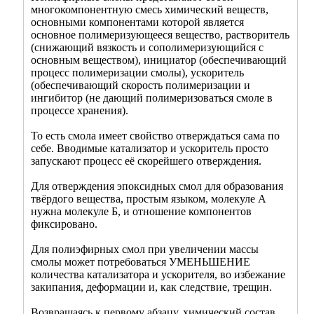
многокомпонентную смесь химический веществ,
основными компонентами которой является
основное полимеризующееся вещество, растворитель
(снижающий вязкость и сополимеризующийся с
основным веществом), инициатор (обеспечивающий
процесс полимеризации смолы), ускоритель
(обеспечивающий скорость полимеризации и
ингибитор (не дающий полимеризоваться смоле в
процессе хранения).
То есть смола имеет свойство отверждаться сама по
себе. Вводимые катализатор и ускоритель просто
запускают процесс её скорейшего отверждения.
Для отверждения эпоксидных смол для образования
твёрдого вещества, простым языком, молекуле А
нужна молекуле Б, и отношение компонентов
фиксировано.
Для полиэфирных смол при увеличении массы
смолы может потребоваться УМЕНЬШЕНИЕ
количества катализатора и ускорителя, во избежание
закипания, деформации и, как следствие, трещин.
Возвращаясь к первому абзацу, химический состав