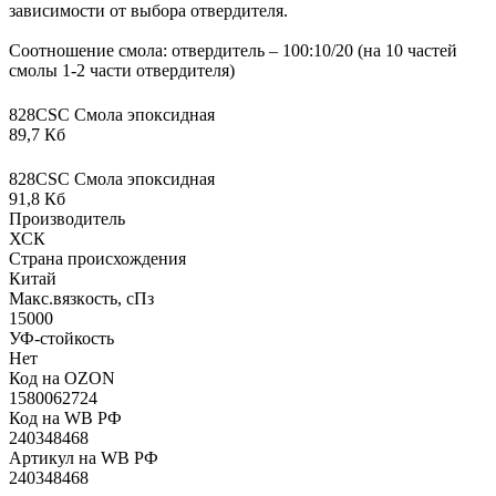
зависимости от выбора отвердителя.
Соотношение смола: отвердитель – 100:10/20 (на 10 частей
смолы 1-2 части отвердителя)
828CSC Смола эпоксидная
89,7 Кб
828CSC Смола эпоксидная
91,8 Кб
Производитель
ХСК
Страна происхождения
Китай
Макс.вязкoсть, сПз
15000
УФ-стойкость
Нет
Код на OZON
1580062724
Код на WB РФ
240348468
Артикул на WB РФ
240348468