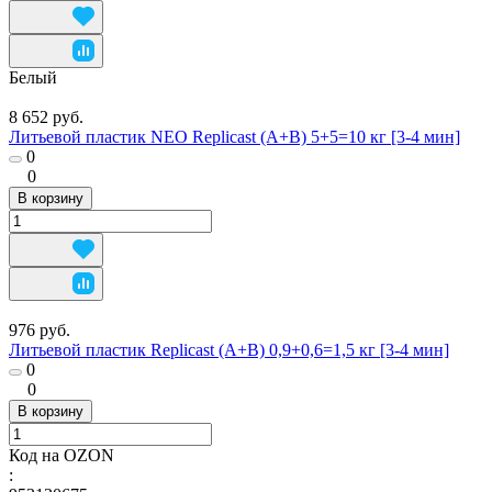
Белый
8 652 руб.
Литьевой пластик NEO Replicast (А+В) 5+5=10 кг [3-4 мин]
0
0
В корзину
976 руб.
Литьевой пластик Replicast (А+В) 0,9+0,6=1,5 кг [3-4 мин]
0
0
В корзину
Код на OZON
: