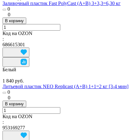
Заливочный пластик Fast PolyCast (A+B) 3+3,3=6,30 кг
0
0
В корзину
Код на OZON
:
686615301
Белый
1 840 руб.
Литьевой пластик NEO Replicast (А+В) 1+1=2 кг [3-4 мин]
0
0
В корзину
Код на OZON
:
953169277