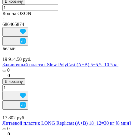
В корзину
Код на OZON
:
686465874
Белый
19 914.50 руб.
Заливочный пластик Slow PolyCast (A+B) 5+5,5=10,5 кг
0
0
В корзину
17 802 руб.
Литьевой пластик LONG Replicast (А+В) 18+12=30 кг [8 мин]
0
0