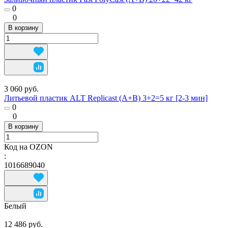
0
0
В корзину
3 060 руб.
Литьевой пластик ALT Replicast (А+В) 3+2=5 кг [2-3 мин]
0
0
В корзину
Код на OZON
:
1016689040
Белый
12 486 руб.