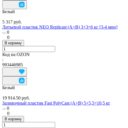
Белый
5 317 руб.
Литьевой пластик NEO Replicast (А+В) 3+3=6 кг [3-4 мин]
0
0
В корзину
Код на OZON
:
993446985
Белый
19 914.50 руб.
Заливочный пластик Fast PolyCast (A+B) 5+5,5=10,5 кг
0
0
В корзину