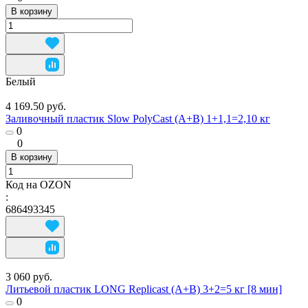
В корзину
Белый
4 169.50 руб.
Заливочный пластик Slow PolyCast (A+B) 1+1,1=2,10 кг
0
0
В корзину
Код на OZON
:
686493345
3 060 руб.
Литьевой пластик LONG Replicast (А+В) 3+2=5 кг [8 мин]
0