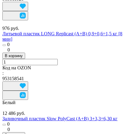
976 руб.
Литьевой пластик LONG Replicast (А+В) 0,9+0,6=1,5 кг [8
мин]
0
0
В корзину
Код на OZON
:
953158541
Белый
12 486 руб.
Заливочный пластик Slow PolyCast (A+B) 3+3,3=6,30 кг
0
0