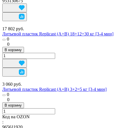
953130675
17 802 руб.
Литьевой пластик Replicast (А+В) 18+12=30 кг [3-4 мин]
0
0
В корзину
3 060 руб.
Литьевой пластик Replicast (А+В) 3+2=5 кг [3-4 мин]
0
0
В корзину
Код на OZON
:
965611920