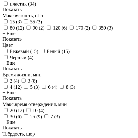
пластик
(
34
)
Показать
Макс.вязкoсть, сПз
15
(
3
)
55
(
3
)
80
(
12
)
90
(
2
)
120
(
6
)
170
(
2
)
350
(
3
)
+ Еще
Показать
Цвет
Бежевый
(
15
)
Белый
(
15
)
Черный
(
4
)
+ Еще
Показать
Время жизни, мин
2
(
4
)
3
(
8
)
4
(
12
)
5
(
3
)
6
(
4
)
8
(
3
)
+ Еще
Показать
Макс.время отверждения, мин
20
(
12
)
10
(
4
)
30
(
6
)
25
(
9
)
7
(
3
)
+ Еще
Показать
Твёрдость, шор