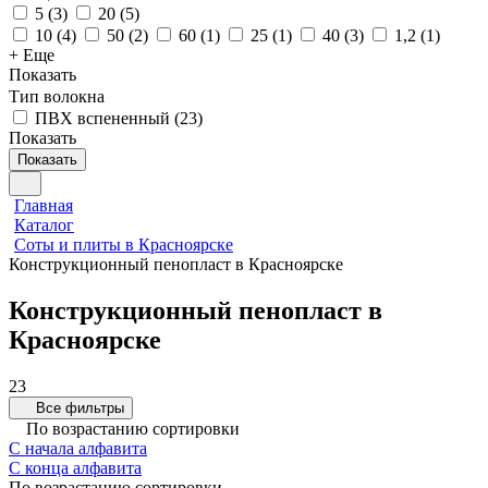
5
(
3
)
20
(
5
)
10
(
4
)
50
(
2
)
60
(
1
)
25
(
1
)
40
(
3
)
1,2
(
1
)
+ Еще
Показать
Тип волокна
ПВХ вспененный
(
23
)
Показать
Показать
Главная
Каталог
Соты и плиты в Красноярске
Конструкционный пенопласт в Красноярске
Конструкционный пенопласт в
Красноярске
23
Все фильтры
По возрастанию сортировки
С начала алфавита
С конца алфавита
По возрастанию сортировки