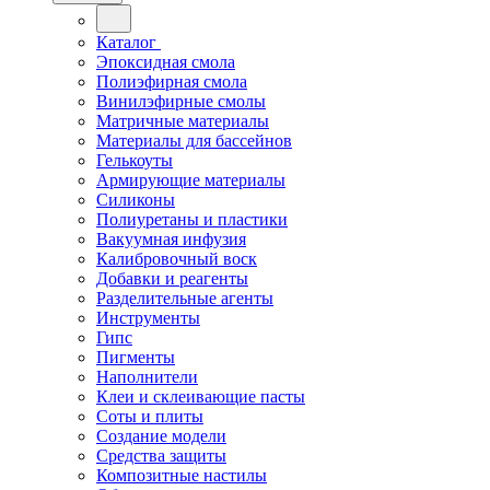
Каталог
Эпоксидная смола
Полиэфирная смола
Винилэфирные смолы
Матричные материалы
Материалы для бассейнов
Гелькоуты
Армирующие материалы
Силиконы
Полиуретаны и пластики
Вакуумная инфузия
Калибровочный воск
Добавки и реагенты
Разделительные агенты
Инструменты
Гипс
Пигменты
Наполнители
Клеи и склеивающие пасты
Соты и плиты
Создание модели
Средства защиты
Композитные настилы