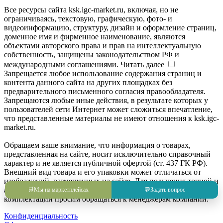
Все ресурсы сайта ksk.igc-market.ru, включая, но не
ограничиваясь, текстовую, графическую, фото- и
видеоинформацию, структуру, дизайн и оформление страниц,
доменное имя и фирменное наименование, являются
объектами авторского права и прав на интеллектуальную
собственность, защищены законодательством РФ и
международными соглашениями.
Читать далее
Запрещается любое использование содержания страниц и
контента данного сайта на других площадках без
предварительного письменного согласия правообладателя.
Запрещаются любые иные действия, в результате которых у
пользователей сети Интернет может сложиться впечатление,
что представленные материалы не имеют отношения к ksk.igc-
market.ru.
Обращаем ваше внимание, что информация о товарах,
представленная на сайте, носит исключительно справочный
характер и не является публичной офертой (ст. 437 ГК РФ).
Внешний вид товара и его упаковки может отличаться от
изображений, размещенных на сайте. Для получения точной и
актуальной информации о товаре, его характеристиках и
🛒
Мы на маркетплейсах
💬
Задать вопрос
комплектации просим обращаться к менеджерам компании.
Конфиденциальность