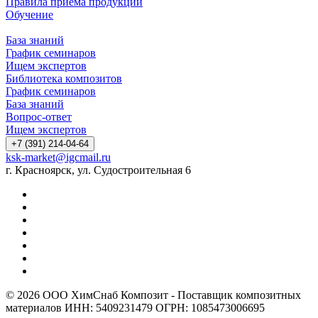
Правила приёма продукции
Обучение
База знаний
График семинаров
Ищем экспертов
Библиотека композитов
График семинаров
База знаний
Вопрос-ответ
Ищем экспертов
+7 (391) 214-04-64
ksk-market@igcmail.ru
г. Красноярск, ул. Судостроительная 6
© 2026 ООО ХимСнаб Композит - Поставщик композитных
материалов ИНН: 5409231479 ОГРН: 1085473006695