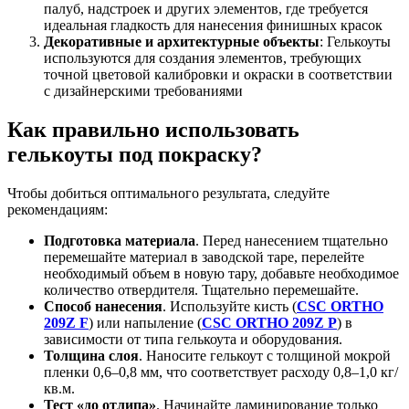
палуб, надстроек и других элементов, где требуется
идеальная гладкость для нанесения финишных красок
Декоративные и архитектурные объекты
: Гелькоуты
используются для создания элементов, требующих
точной цветовой калибровки и окраски в соответствии
с дизайнерскими требованиями
Как правильно использовать
гелькоуты под покраску?
Чтобы добиться оптимального результата, следуйте
рекомендациям:
Подготовка материала
. Перед нанесением тщательно
перемешайте материал в заводской таре, перелейте
необходимый объем в новую тару, добавьте необходимое
количество отвердителя. Тщательно перемешайте.
Способ нанесения
. Используйте кисть (
CSC ORTHO
209Z F
) или напыление (
CSC ORTHO 209Z P
) в
зависимости от типа гелькоута и оборудования.
Толщина слоя
. Наносите гелькоут с толщиной мокрой
пленки 0,6–0,8 мм, что соответствует расходу 0,8–1,0 кг/
кв.м.
Тест «до отлипа»
. Начинайте ламинирование только