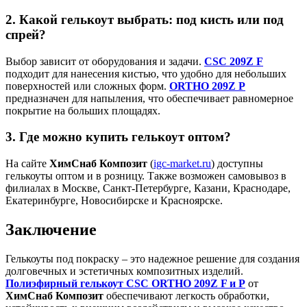
2. Какой гелькоут выбрать: под кисть или под
спрей?
Выбор зависит от оборудования и задачи.
CSC 209Z F
подходит для нанесения кистью, что удобно для небольших
поверхностей или сложных форм.
ORTHO 209Z P
предназначен для напыления, что обеспечивает равномерное
покрытие на больших площадях.
3. Где можно купить гелькоут оптом?
На сайте
ХимСнаб Композит
(
igc-market.ru
) доступны
гелькоуты оптом и в розницу. Также возможен самовывоз в
филиалах в Москве, Санкт-Петербурге, Казани, Краснодаре,
Екатеринбурге, Новосибирске и Красноярске.
Заключение
Гелькоуты под покраску – это надежное решение для создания
долговечных и эстетичных композитных изделий.
Полиэфирный гелькоут CSC ORTHO 209Z F и P
от
ХимСнаб Композит
обеспечивают легкость обработки,