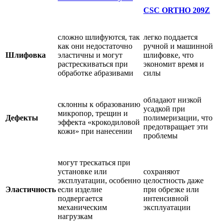
CSC ORTHO 209Z
сложно шлифуются, так
легко поддается
как они недостаточно
ручной и машинной
Шлифовка
эластичны и могут
шлифовке, что
растрескиваться при
экономит время и
обработке абразивами
силы
обладают низкой
склонны к образованию
усадкой при
микропор, трещин и
Дефекты
полимеризации, что
эффекта «крокодиловой
предотвращает эти
кожи» при нанесении
проблемы
могут трескаться при
установке или
сохраняют
эксплуатации, особенно
целостность даже
Эластичность
если изделие
при обрезке или
подвергается
интенсивной
механическим
эксплуатации
нагрузкам