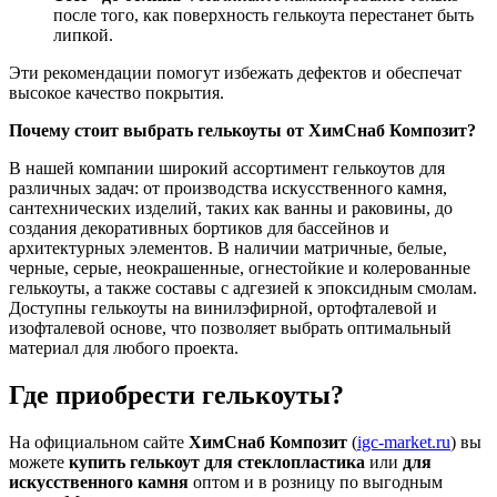
после того, как поверхность гелькоута перестанет быть
липкой.
Эти рекомендации помогут избежать дефектов и обеспечат
высокое качество покрытия.
Почему стоит выбрать гелькоуты от ХимСнаб Композит?
В нашей компании широкий ассортимент гелькоутов для
различных задач: от производства искусственного камня,
сантехнических изделий, таких как ванны и раковины, до
создания декоративных бортиков для бассейнов и
архитектурных элементов. В наличии матричные, белые,
черные, серые, неокрашенные, огнестойкие и колерованные
гелькоуты, а также составы с адгезией к эпоксидным смолам.
Доступны гелькоуты на винилэфирной, ортофталевой и
изофталевой основе, что позволяет выбрать оптимальный
материал для любого проекта.
Где приобрести гелькоуты?
На официальном сайте
ХимСнаб Композит
(
igc-market.ru
) вы
можете
купить гелькоут для стеклопластика
или
для
искусственного камня
оптом и в розницу по выгодным