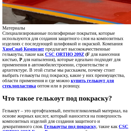
Материалы
Специализированные полиэфирные покрытия, которые
используются для создания защитного слоя на композитных
изделиях с последующей шлифовкой и окраской. Компания
ХимСнаб Композит
предлагает высококачественные
гелькоуты, такие как
CSC ORTHO 209Z
(F
для нанесения
кистью,
P
для напыления), которые идеально подходят для
применения в автомобилестроении, строительстве и
архитектуре. В этой статье мы расскажем, почему стоит
выбрать гелькоуты под покраску, какие у них преимущества,
области применения и где можно
купить гелькоут для
стеклопластика
оптом или в розницу.
Что такое гелькоут под покраску?
Гелькоут – это ортофталевый, пентилгликолевый материал, на
основе жирных кислот, который наносится на поверхность
композитных изделий для создания защитного и
декоративного слоя.
Гелькоуты под покраску
, такие как
CSC