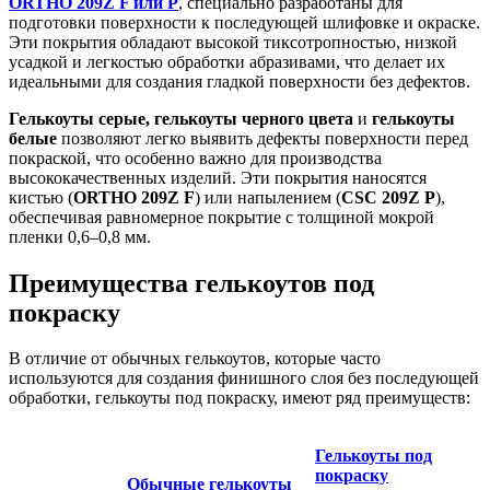
ORTHO 209Z F или P
, специально разработаны для
подготовки поверхности к последующей шлифовке и окраске.
Эти покрытия обладают высокой тиксотропностью, низкой
усадкой и легкостью обработки абразивами, что делает их
идеальными для создания гладкой поверхности без дефектов.
Гелькоуты серые, гелькоуты черного цвета
и
гелькоуты
белые
позволяют легко выявить дефекты поверхности перед
покраской, что особенно важно для производства
высококачественных изделий. Эти покрытия наносятся
кистью (
ORTHO 209Z F
) или напылением (
CSC 209Z P
),
обеспечивая равномерное покрытие с толщиной мокрой
пленки 0,6–0,8 мм.
Преимущества гелькоутов под
покраску
В отличие от обычных гелькоутов, которые часто
используются для создания финишного слоя без последующей
обработки, гелькоуты под покраску, имеют ряд преимуществ:
Гелькоуты под
покраску
Обычные гелькоуты