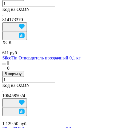
Код на OZON
:
814173370
ХСК
611 руб.
SilcoTin Отвердитель прозрачный 0,1 кг
0
0
В корзину
Код на OZON
:
1064585024
1 129.50 руб.