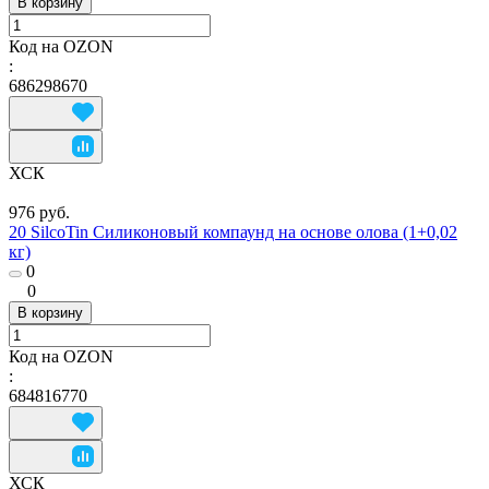
В корзину
Код на OZON
:
686298670
ХСК
976 руб.
20 SilcoTin Силиконовый компаунд на основе олова (1+0,02
кг)
0
0
В корзину
Код на OZON
:
684816770
ХСК