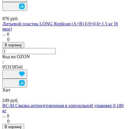
976 руб.
Литьевой пластик LONG Replicast (А+В) 0,9+0,6=1,5 кг [8
мин]
0
0
В корзину
Код на OZON
:
953158541
Хит
249 руб.
ВС-М Смазка антиадгезионная в аэрозольной упаковке 0,180
кг
0
0
В корзину