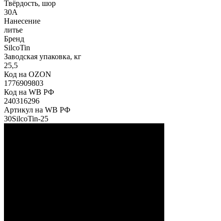
Твёрдость, шор
30А
Нанесение
литье
Бренд
SilcoTin
Заводская упаковка, кг
25,5
Код на OZON
1776909803
Код на WB РФ
240316296
Артикул на WB РФ
30SilcoTin-25