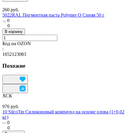
260 руб.
5022RAL Пигментная паста Polymer O Синяя 50 г
0
0
В корзину
Код на OZON
:
1652123083
Похожие
ХСК
976 руб.
10 SilcoTin Силиконовый компаунд на основе олова (1+0,02
кг)
0
0