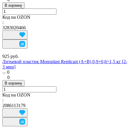
В корзину
Код на OZON
:
3283020466
925 руб.
Литьевой пластик Monoplast Replicast (А+В) 0,9+0,6=1,5 кг [2-
3 мин]
0
0
В корзину
Код на OZON
:
2086113179