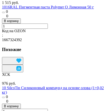
1 515 руб.
1016RAL Пигментная паста Polymer O Лимонная 50 г
0
0
В корзину
Код на OZON
:
1667324392
Похожие
ХСК
976 руб.
10 SilcoTin Силиконовый компаунд на основе олова (1+0,02
кг)
0
0
В корзину