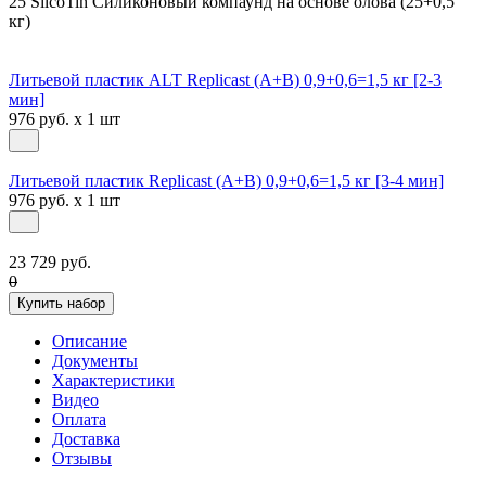
25 SilcoTin Силиконовый компаунд на основе олова (25+0,5
кг)
Литьевой пластик ALT Replicast (А+В) 0,9+0,6=1,5 кг [2-3
мин]
976 руб. x 1 шт
Литьевой пластик Replicast (А+В) 0,9+0,6=1,5 кг [3-4 мин]
976 руб. x 1 шт
23 729 руб.
0
Купить набор
Описание
Документы
Характеристики
Видео
Оплата
Доставка
Отзывы