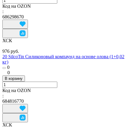
Код на OZON
:
686298670
ХСК
976 руб.
20 SilcoTin Силиконовый компаунд на основе олова (1+0,02
кг)
0
0
В корзину
Код на OZON
:
684816770
ХСК