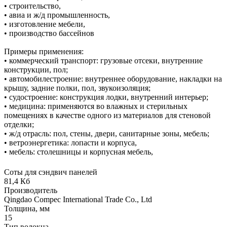
• строительство,
• авиа и ж/д промышленность,
• изготовление мебели,
• производство бассейнов
Примеры применения:
• коммерческий транспорт: грузовые отсеки, внутренние
конструкции, пол;
• автомобилестроение: внутреннее оборудование, накладки на
крышу, задние полки, пол, звукоизоляция;
• судостроение: конструкция лодки, внутренний интерьер;
• медицина: применяются во влажных и стерильных
помещениях в качестве одного из материалов для стеновой
отделки;
• ж/д отрасль: пол, стены, двери, санитарные зоны, мебель;
• ветроэнергетика: лопасти и корпуса,
• мебель: столешницы и корпусная мебель,
Соты для сэндвич панелей
81,4 Кб
Производитель
Qingdao Compec International Trade Co., Ltd
Толщина, мм
15
Тип волокна