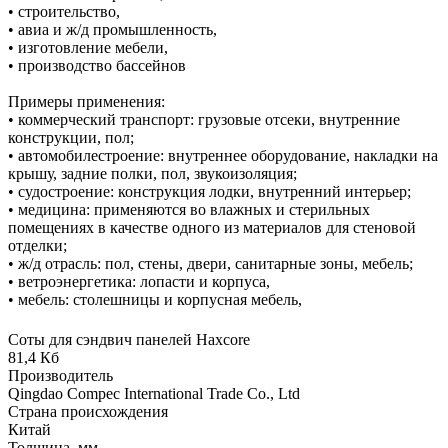
• строительство,
• авиа и ж/д промышленность,
• изготовление мебели,
• производство бассейнов
Примеры применения:
• коммерческий транспорт: грузовые отсеки, внутренние
конструкции, пол;
• автомобилестроение: внутреннее оборудование, накладки на
крышу, задние полки, пол, звукоизоляция;
• судостроение: конструкция лодки, внутренний интерьер;
• медицина: применяются во влажных и стерильных
помещениях в качестве одного из материалов для стеновой
отделки;
• ж/д отрасль: пол, стены, двери, санитарные зоны, мебель;
• ветроэнергетика: лопасти и корпуса,
• мебель: столешницы и корпусная мебель,
Соты для сэндвич панелей Haxcore
81,4 Кб
Производитель
Qingdao Compec International Trade Co., Ltd
Страна происхождения
Китай
Толщина, мм