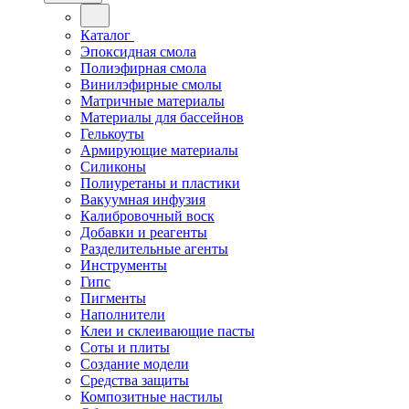
Каталог
Эпоксидная смола
Полиэфирная смола
Винилэфирные смолы
Матричные материалы
Материалы для бассейнов
Гелькоуты
Армирующие материалы
Силиконы
Полиуретаны и пластики
Вакуумная инфузия
Калибровочный воск
Добавки и реагенты
Разделительные агенты
Инструменты
Гипс
Пигменты
Наполнители
Клеи и склеивающие пасты
Соты и плиты
Создание модели
Средства защиты
Композитные настилы