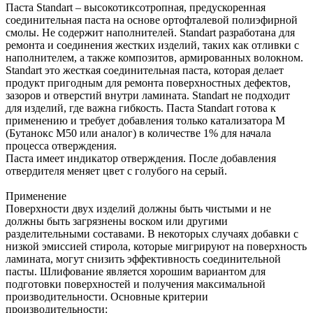
Паста Standart – высокотиксотропная, предускоренная
соединительная паста на основе ортофталевой полиэфирной
смолы. Не содержит наполнителей. Standart разработана для
ремонта и соединения жестких изделий, таких как отливки с
наполнителем, а также композитов, армированных волокном.
Standart это жесткая соединительная паста, которая делает
продукт пригодным для ремонта поверхностных дефектов,
зазоров и отверстий внутри ламината. Standart не подходит
для изделий, где важна гибкость. Паста Standart готова к
применению и требует добавления только катализатора М
(Бутанокс М50 или аналог) в количестве 1% для начала
процесса отверждения.
Паста имеет индикатор отверждения. После добавления
отвердителя меняет цвет с голубого на серый.
Применение
Поверхности двух изделий должны быть чистыми и не
должны быть загрязнены воском или другими
разделительными составами. В некоторых случаях добавки с
низкой эмиссией стирола, которые мигрируют на поверхность
ламината, могут снизить эффективность соединительной
пасты. Шлифование является хорошим вариантом для
подготовки поверхностей и получения максимальной
производительности. Основные критерии
производительности: