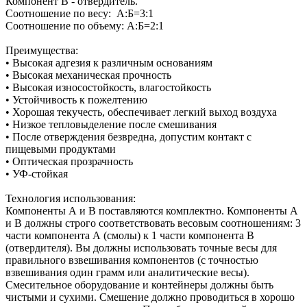
Компонент В - отвердитель.
Соотношение по весу: А:Б=3:1
Соотношение по объему: А:Б=2:1
Преимущества:
• Высокая адгезия к различным основаниям
• Высокая механическая прочность
• Высокая износостойкость, влагостойкость
• Устойчивость к пожелтению
• Хорошая текучесть, обеспечивает легкий выход воздуха
• Низкое тепловыделение после смешивания
• После отверждения безвредна, допустим контакт с
пищевыми продуктами
• Оптическая прозрачность
• УФ-стойкая
Технология использования:
Компоненты А и В поставляются комплектно. Компоненты А
и В должны строго соответствовать весовым соотношениям: 3
части компонента А (смолы) к 1 части компонента В
(отвердителя). Вы должны использовать точные весы для
правильного взвешивания компонентов (с точностью
взвешивания один грамм или аналитические весы).
Смесительное оборудование и контейнеры должны быть
чистыми и сухими. Смешение должно проводиться в хорошо