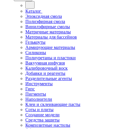
Каталог
Эпоксидная смола
Полиэфирная смола
Винилэфирные смолы
Матричные материалы
Материалы для бассейнов
Гелькоуты
Армирующие материалы
Силиконы
Полиуретаны и пластики
Вакуумная инфузия
Калибровочный воск
Добавки и реагенты
Разделительные агенты
Инструменты
Гипс
Пигменты
Наполнители
Клеи и склеивающие пасты
Соты и плиты
Создание модели
Средства защиты
Композитные настилы