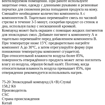
вентилируемом помещении. При работе используйте
защитные очки, одежду с длинными рукавами и резиновые
перчатки для снижения риска попадания продукта на кожу.
Смешайте необходимое количество компонента А с
компонентом В. Тщательно перемешайте смесь по часовой
стрелке в течение 3-5 минут, соскребая продукт со стенок и
дна, используя палку с нескошенной кромкой.
Компаунд может быть окрашен с помощью жидких пигментов
для эпоксидных смол. Добавьте пигмент к компоненту А и
тщательно перемешайте перед добавлением компонента В.
При температуре ниже 15°С предварительно нагрейте
компонент A до 30°С, а затем отрегулируйте форму (при
понижении температуры компонент сгущается).
При относительной влажности воздуха более 85%,
поверхность отверждённого продукта может легко поглотить
влагу из воздуха, образуя белый налёт. Поэтому, когда
относительная влажность воздуха превышает 85%, при
отверждении рекомендуется использовать нагрев.
75-20 Эпоксидный компаунд (А+В) Crystal
158,2 Кб
Производитель
CSC
Страна происхождения
Китай