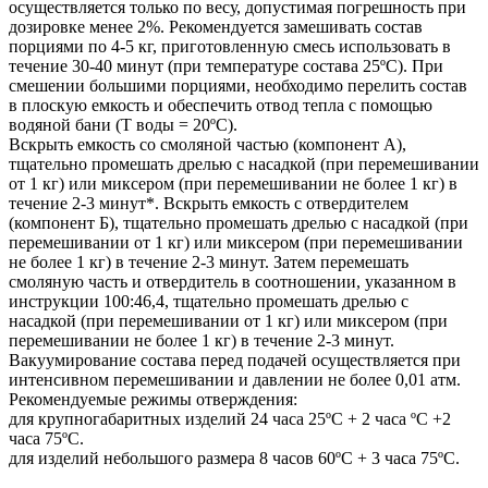
осуществляется только по весу, допустимая погрешность при
дозировке менее 2%. Рекомендуется замешивать состав
порциями по 4-5 кг, приготовленную смесь использовать в
течение 30-40 минут (при температуре состава 25ºС). При
смешении большими порциями, необходимо перелить состав
в плоскую емкость и обеспечить отвод тепла с помощью
водяной бани (Т воды = 20ºС).
Вскрыть емкость со смоляной частью (компонент А),
тщательно промешать дрелью с насадкой (при перемешивании
от 1 кг) или миксером (при перемешивании не более 1 кг) в
течение 2-3 минут*. Вскрыть емкость с отвердителем
(компонент Б), тщательно промешать дрелью с насадкой (при
перемешивании от 1 кг) или миксером (при перемешивании
не более 1 кг) в течение 2-3 минут. Затем перемешать
смоляную часть и отвердитель в соотношении, указанном в
инструкции 100:46,4, тщательно промешать дрелью с
насадкой (при перемешивании от 1 кг) или миксером (при
перемешивании не более 1 кг) в течение 2-3 минут.
Вакуумирование состава перед подачей осуществляется при
интенсивном перемешивании и давлении не более 0,01 атм.
Рекомендуемые режимы отверждения:
для крупногабаритных изделий 24 часа 25ºС + 2 часа ºС +2
часа 75ºС.
для изделий небольшого размера 8 часов 60ºС + 3 часа 75ºС.