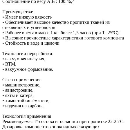
Соотношение по весу А:B : 100:46,4
Преимущества:
• Имеет низкую вязкость
• Обеспечивает высокое качество пропитки тканей из
стеклянных и углеволокон
• Рабочее время в массе 1 кг более 1,5 часов (при Т=25ºC);
• Высокие прочностные характеристики готового композита
• Стойкость к воде и щелочи
Технологии переработки:
• вакуумная инфузия,
• RTM,
• вакуумное формование.
Сфера применения:
• машиностроение,
• авиастроение,
• яхты и катера,
• химостойкие ёмкости,
• изделия из карбона.
Технология применения
Рекомендуемая Тº состава и оснастки при пропитке 22-25ºС.
Дозировка компонентов эпоксидных связующих